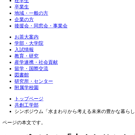
在学生
卒業生
地域・一般の方
企業の方
後援会・同窓会・事業会
お茶大案内
学部・大学院
入試情報
教育・研究
産学連携・社会貢献
留学・国際交流
図書館
研究所・センター
附属学校園
トップページ
共創工学部
シンポジウム「水まわりから考える未来の豊かな暮らし
ページの本文です。