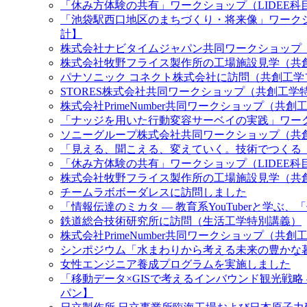
「休み方体験の共有」ワークショップ（LIDEE科
「池袋駅西口地区のまちづくり・将来像」ワークシ
計】
株式会社ナビタイムジャパン共同ワークショップ
株式会社牧野フライス製作所の工場施設見学（共
パナソニック コネクト株式会社に訪問（共創工学
STORES株式会社共同ワークショップ（共創工
株式会社PrimeNumber共同ワークショップ（
「ナッジを用いた行動変容サーベイの実践」ワーク
ソニーグループ株式会社共同ワークショップ（共
「見える、聞こえる、変えていく。技術でつくる「
「休み方体験の共有」ワークショップ（LIDEE科
株式会社牧野フライス製作所の工場施設見学（共
チームラボボーダレスに訪問しました
「情報伝達のミカタ ― 教育系YouTuberと学
鉄道総合技術研究所に訪問（生活工学特別講義）
株式会社PrimeNumber共同ワークショップ（
シンポジウム「水まわりから考える未来の豊かな
女性エンジニア養成プログラムを実施しました
「移動データ×GISで考えるインバウンド観光戦略
パン】