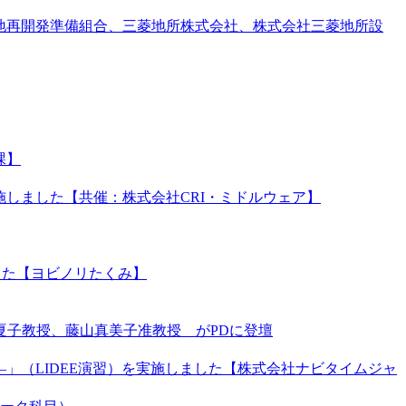
街地再開発準備組合、三菱地所株式会社、株式会社三菱地所設
課】
施しました【共催：株式会社CRI・ミドルウェア】
ました【ヨビノリたくみ】
子教授、藤山真美子准教授 がPDに登壇
―」（LIDEE演習）を実施しました【株式会社ナビタイムジャ