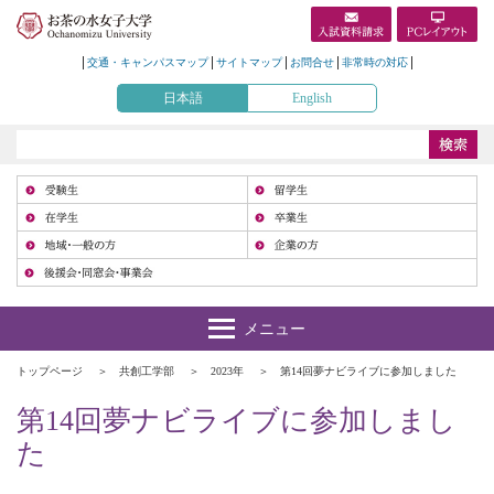
交通・キャンパスマップ
サイトマップ
お問合せ
非常時の対応
日本語
English
受
在
地
トップページ
共創工学部
2023年
第14回夢ナビライブに参加しました
第14回夢ナビライブに参加しまし
た